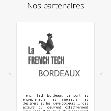
Nos partenaires
I
d
B
I
e
g
French Tech Bordeaux, ce sont les
d
entrepreneurs, les ingénieurs, les
à
designers et les développeurs … des
acteurs qui oeuvrent collectivement